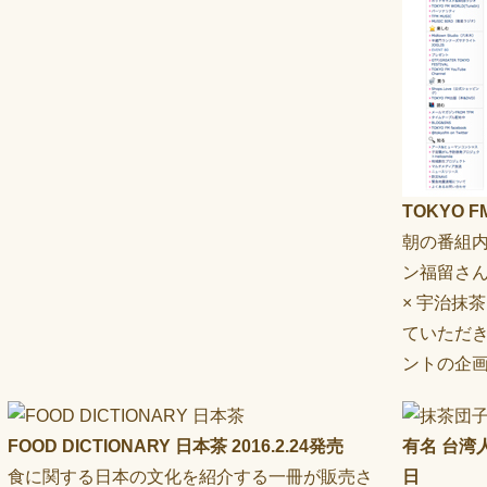
TOKYO F
朝の番組内
ン福留さ
× 宇治抹
ていただ
ントの企
FOOD DICTIONARY 日本茶 2016.2.24発売
有名 台湾
食に関する日本の文化を紹介する一冊が販売さ
日