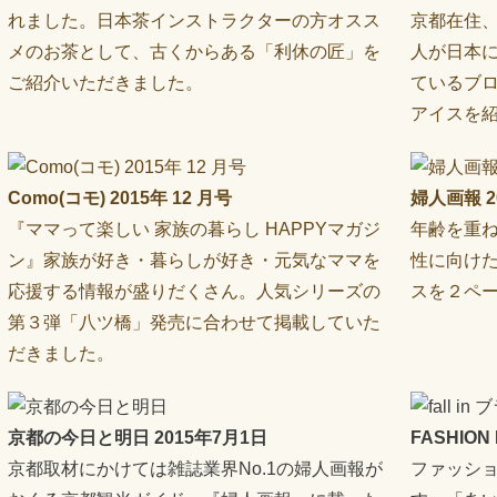
れました。日本茶インストラクターの方オスス
京都在住
メのお茶として、古くからある「利休の匠」を
人が日本
ご紹介いただきました。
ているブ
アイスを
Como(コモ) 2015年 12 月号
婦人画報 2
『ママって楽しい 家族の暮らし HAPPYマガジ
年齢を重
ン』家族が好き・暮らしが好き・元気なママを
性に向け
応援する情報が盛りだくさん。人気シリーズの
スを２ペ
第３弾「八ツ橋」発売に合わせて掲載していた
だきました。
京都の今日と明日 2015年7月1日
FASHION
京都取材にかけては雑誌業界No.1の婦人画報が
ファッシ