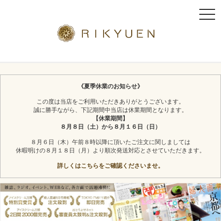
t
o
g
g
l
京都利休園のギフト
お茶スイーツ
e
n
《夏季休業のお知らせ》
a
この度は当店をご利用いただきありがとうございます。
v
誠に勝手ながら、下記期間中当店は休業期間となります。
i
【休業期間】
g
８月８日（土）から８月１６日（日）
a
８月６日（木）午前８時以降に頂いたご注文に関しましては
t
休暇明けの８月１８日（月）より順次発送対応とさせていただきます。
i
詳しくはこちらをご確認くださいませ。
o
n