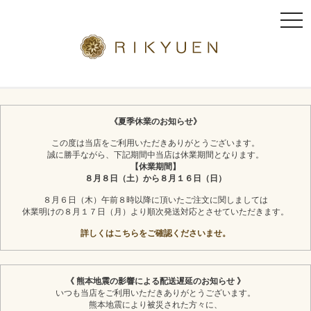
t
o
g
g
l
京都利休園のギフト
お茶スイーツ
e
n
《夏季休業のお知らせ》
a
この度は当店をご利用いただきありがとうございます。
v
誠に勝手ながら、下記期間中当店は休業期間となります。
i
【休業期間】
g
８月８日（土）から８月１６日（日）
a
８月６日（木）午前８時以降に頂いたご注文に関しましては
t
休業明けの８月１７日（月）より順次発送対応とさせていただきます。
i
詳しくはこちらをご確認くださいませ。
o
n
《 熊本地震の影響による配送遅延のお知らせ 》
いつも当店をご利用いただきありがとうございます。
熊本地震により被災された方々に、