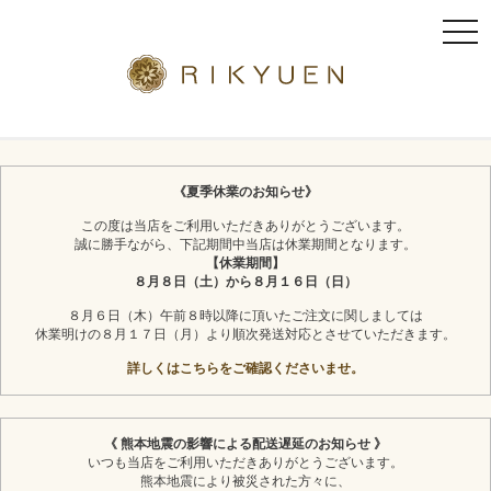
t
o
g
g
l
京都利休園のギフト
お茶スイーツ
e
n
《夏季休業のお知らせ》
a
この度は当店をご利用いただきありがとうございます。
v
誠に勝手ながら、下記期間中当店は休業期間となります。
i
【休業期間】
g
８月８日（土）から８月１６日（日）
a
８月６日（木）午前８時以降に頂いたご注文に関しましては
t
休業明けの８月１７日（月）より順次発送対応とさせていただきます。
i
詳しくはこちらをご確認くださいませ。
o
n
《 熊本地震の影響による配送遅延のお知らせ 》
いつも当店をご利用いただきありがとうございます。
熊本地震により被災された方々に、