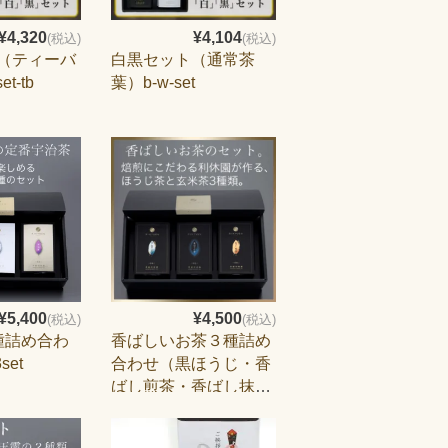
¥4,320
¥4,104
(税込)
(税込)
（ティーバ
白黒セット（通常茶
t-tb
葉）b-w-set
¥5,400
¥4,500
(税込)
(税込)
種詰め合わ
香ばしいお茶３種詰め
3set
合わせ（黒ほうじ・香
ばし煎茶・香ばし抹茶
入り玄米茶）item-
kohbashi-3set