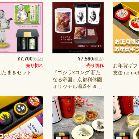
¥7,700
¥7,560
(税込)
(税込)
お年賀ギフ
売り切れ
売り切れ
山たまきセット
『ゴジラxコング 新た
支缶 item-et
なる帝国』京都利休園
オリジナル湯呑付きお
茶セット