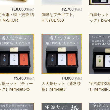
¥10,800
¥2,700
(税込)
(税込)
定玉露・特上煎茶 詰
気軽なプチギフト。
白黒セット
 M-SKDR
RIKYUEN03
ッグ）b-w-se
¥5,400
¥4,860
(税込)
(税込)
大茶セット（ティー
３大茶セット（通常茶
宇治銘茶3
グ）item-set3-tb
葉）item-set3
せ item-uji-