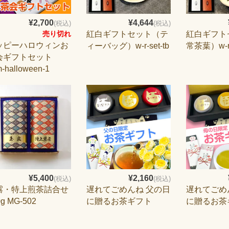
¥2,700
¥4,644
(税込)
(税込)
紅白ギフトセット（テ
紅白ギフト
売り切れ
ッピーハロウィンお
ィーバッグ）w-r-set-tb
常茶葉）w-r-
会ギフトセット
m-halloween-1
¥5,400
¥2,160
(税込)
(税込)
露・特上煎茶詰合せ
遅れてごめんね 父の日
遅れてごめ
0g MG-502
に贈るお茶ギフト
に贈るお茶