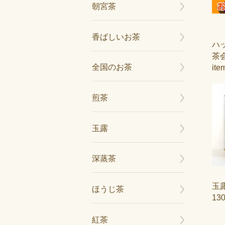
朝宮茶
香ばしいお茶
ハ
茶
全国のお茶
ite
煎茶
玉露
深蒸茶
玉
ほうじ茶
13
紅茶