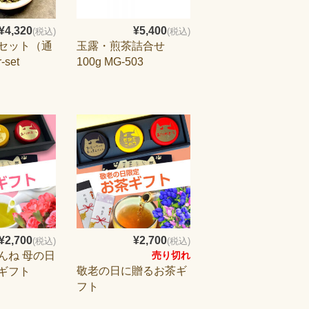
¥4,320
¥5,400
(税込)
(税込)
セット（通
玉露・煎茶詰合せ
set
100g MG-503
¥2,700
¥2,700
(税込)
(税込)
んね 母の日
売り切れ
敬老の日に贈るお茶ギ
ギフト
フト