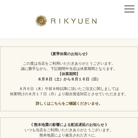
t
o
g
g
l
京都利休園のギフト
お茶スイーツ
e
n
《夏季休業のお知らせ》
a
この度は当店をご利用いただきありがとうございます。
v
誠に勝手ながら、下記期間中当店は休業期間となります。
i
【休業期間】
g
８月８日（土）から８月１６日（日）
a
８月６日（木）午前８時以降に頂いたご注文に関しましては
t
休業明けの８月１７日（月）より順次発送対応とさせていただきます。
i
詳しくはこちらをご確認くださいませ。
o
n
《 熊本地震の影響による配送遅延のお知らせ 》
いつも当店をご利用いただきありがとうございます。
熊本地震により被災された方々に、