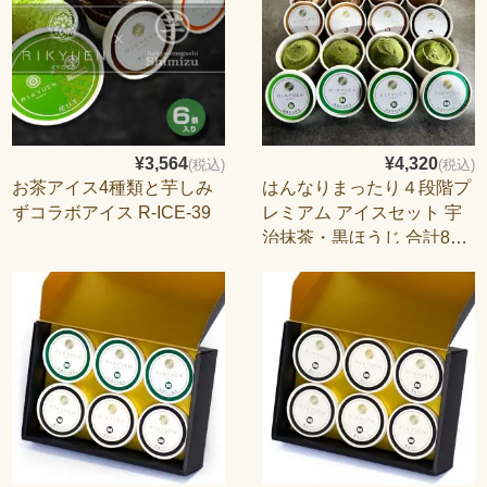
¥3,564
¥4,320
(税込)
(税込)
お茶アイス4種類と芋しみ
はんなりまったり４段階プ
ずコラボアイス R-ICE-39
レミアム アイスセット 宇
治抹茶・黒ほうじ 合計8個
入り item-ice-mh4set