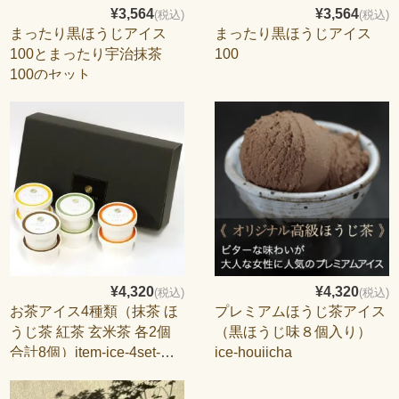
¥3,564
¥3,564
(税込)
(税込)
まったり黒ほうじアイス
まったり黒ほうじアイス
100とまったり宇治抹茶
100
100のセット
¥4,320
¥4,320
(税込)
(税込)
お茶アイス4種類（抹茶 ほ
プレミアムほうじ茶アイス
うじ茶 紅茶 玄米茶 各2個
（黒ほうじ味８個入り）
合計8個）item-ice-4set-
ice-houjicha
mhkg