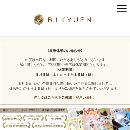
t
o
g
g
l
京都利休園のギフト
お茶スイーツ
e
n
《夏季休業のお知らせ》
a
この度は当店をご利用いただきありがとうございます。
v
誠に勝手ながら、下記期間中当店は休業期間となります。
i
【休業期間】
g
８月８日（土）から８月１６日（日）
a
８月６日（木）午前８時以降に頂いたご注文に関しましては
t
休暇明けの８月１８日（月）より順次発送対応とさせていただきます。
i
詳しくはこちらをご確認くださいませ。
o
n