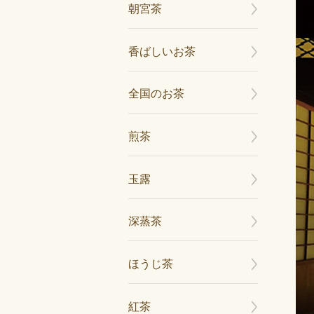
朝宮茶
香ばしいお茶
全国のお茶
煎茶
玉露
深蒸茶
ほうじ茶
紅茶