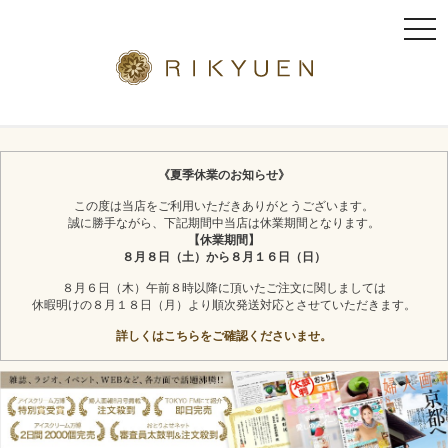
t
o
g
g
l
京都利休園のギフト
お茶スイーツ
e
n
《夏季休業のお知らせ》
a
この度は当店をご利用いただきありがとうございます。
v
誠に勝手ながら、下記期間中当店は休業期間となります。
i
【休業期間】
g
８月８日（土）から８月１６日（日）
a
８月６日（木）午前８時以降に頂いたご注文に関しましては
t
休暇明けの８月１８日（月）より順次発送対応とさせていただきます。
i
詳しくはこちらをご確認くださいませ。
o
n