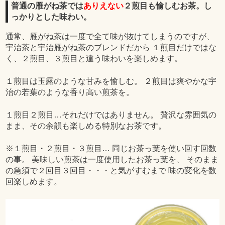
普通の雁がね茶では
ありえない
２煎目も愉しむお茶。し
っかりとした味わい。
通常、雁がね茶は一度で全て味が抜けてしまうのですが、
宇治茶と宇治雁がね茶のブレンドだから １煎目だけではな
く、２煎目、３煎目と違う味わいを楽しめます。
１煎目は玉露のような甘みを愉しむ。 ２煎目は爽やかな宇
治の若葉のような香り高い煎茶を。
１煎目２煎目…それだけではありません。 贅沢な雰囲気の
まま、その余韻も楽しめる特別なお茶です。
※１煎目・２煎目・３煎目… 同じお茶っ葉を使い回す回数
の事。 美味しい煎茶は一度使用したお茶っ葉を、 そのまま
の急須で２回目３回目・・・と気がすむまで 味の変化を数
回楽しめます。