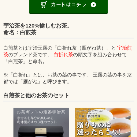
宇治茶を120%愉しむお茶。
命名：白煎茶
白煎茶とは宇治玉露の「白折れ茶（雁がね茶）」と
宇治煎
茶
のブレンド茶です。
白折れ茶
の頭文字を組み合わせて
「白煎茶」と命名。
※「白折れ」とは、お茶の茎の事です。 玉露の茎の事を京
都では「雁がね」と呼びます。
白煎茶と他のお茶のセット