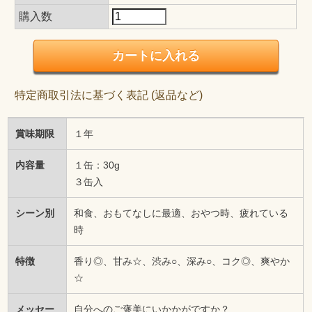
購入数
特定商取引法に基づく表記 (返品など)
賞味期限
１年
内容量
１缶：30g
３缶入
シーン別
和食、おもてなしに最適、おやつ時、疲れている
時
特徴
香り◎、甘み☆、渋み○、深み○、コク◎、爽やか
☆
メッセー
自分へのご褒美にいかかがですか？